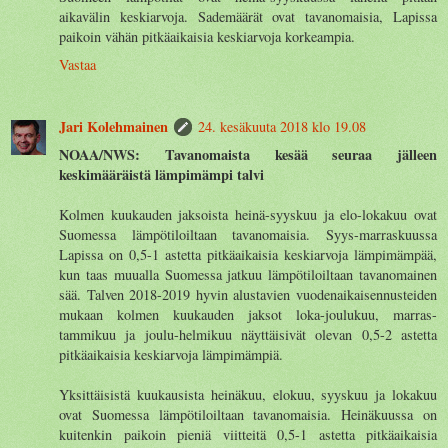
aikavälin keskiarvoja. Sademäärät ovat tavanomaisia, Lapissa
paikoin vähän pitkäaikaisia keskiarvoja korkeampia.
Vastaa
Jari Kolehmainen
24. kesäkuuta 2018 klo 19.08
NOAA/NWS: Tavanomaista kesää seuraa jälleen
keskimääräistä lämpimämpi talvi
Kolmen kuukauden jaksoista heinä-syyskuu ja elo-lokakuu ovat
Suomessa lämpötiloiltaan tavanomaisia. Syys-marraskuussa
Lapissa on 0,5-1 astetta pitkäaikaisia keskiarvoja lämpimämpää,
kun taas muualla Suomessa jatkuu lämpötiloiltaan tavanomainen
sää. Talven 2018-2019 hyvin alustavien vuodenaikaisennusteiden
mukaan kolmen kuukauden jaksot loka-joulukuu, marras-
tammikuu ja joulu-helmikuu näyttäisivät olevan 0,5-2 astetta
pitkäaikaisia keskiarvoja lämpimämpiä.
Yksittäisistä kuukausista heinäkuu, elokuu, syyskuu ja lokakuu
ovat Suomessa lämpötiloiltaan tavanomaisia. Heinäkuussa on
kuitenkin paikoin pieniä viitteitä 0,5-1 astetta pitkäaikaisia