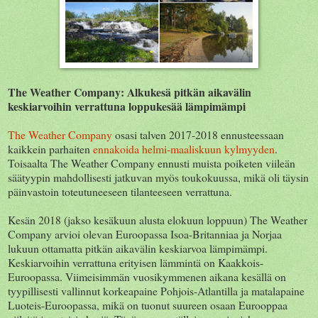
The Weather Company: Alkukesä pitkän aikavälin
keskiarvoihin verrattuna loppukesää lämpimämpi
The Weather Company
osasi talven 2017-2018 ennusteessaan
kaikkein parhaiten
ennakoida helmi-maaliskuun kylmyyden
.
Toisaalta The Weather Company ennusti muista poiketen viileän
säätyypin mahdollisesti jatkuvan myös toukokuussa, mikä oli täysin
päinvastoin toteutuneeseen tilanteeseen verrattuna.
Kesän 2018 (jakso kesäkuun alusta elokuun loppuun) The Weather
Company arvioi olevan Euroopassa Isoa-Britanniaa ja Norjaa
lukuun ottamatta pitkän aikavälin keskiarvoa lämpimämpi.
Keskiarvoihin verrattuna erityisen lämmintä on Kaakkois-
Euroopassa. Viimeisimmän vuosikymmenen aikana kesällä on
tyypillisesti vallinnut korkeapaine Pohjois-Atlantilla ja matalapaine
Luoteis-Euroopassa, mikä on tuonut suureen osaan Eurooppaa