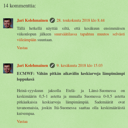
14 kommenttia:
Jari Kolehmainen
28. toukokuuta 2018 klo 8.44
Tällä hetkellä näyttää siltä, että kesäkuun ensimmäisen
viikonlopun jälkeen
suursäätilassa tapahtuu muutos selvästi
viileämpään
suuntaan.
Vastaa
Jari Kolehmainen
9. kesäkuuta 2018 klo 15.03
ECMWF: Vähän pitkän aikavälin keskiarvoja lämpimämpi
loppukesä
Heinä-syyskuun jaksolla Etelä- ja Länsi-Suomessa on
keskimäärin 0,5-1 astetta ja muualla Suomessa 0-0,5 astetta
pitkäaikaisia keskiarvoja lämpimämpää. Sademäärät ovat
tavanomaisia, joskin Itä-Suomessa saattaa olla keskimääräistä
kuivempaa.
Vastaa