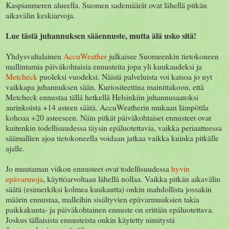
Kaspianmeren alueella. Suomen sademäärät ovat lähellä pitkän
aikavälin keskiarvoja.
Lue tästä juhannuksen sääennuste, mutta älä usko sitä!
Yhdysvaltalainen
AccuWeather
julkaisee Suomeenkin tietokoneen
mallintamia päiväkohtaisia ennusteita jopa yli kuukaudeksi ja
Metcheck
puoleksi vuodeksi. Näistä palveluista voi katsoa jo nyt
vaikkapa juhannuksen sään. Kuriositeettina mainittakoon, että
Metcheck ennustaa tällä hetkellä Helsinkiin juhannusaatoksi
aurinkoista +14 asteen säätä. AccuWeatherin mukaan lämpötila
kohoaa +20 asteeseen. Näin pitkät päiväkohtaiset ennusteet ovat
kuitenkin todellisuudessa täysin epäluotettavia, vaikka periaatteessa
säämallien ajoa tietokoneella voidaan jatkaa vaikka kuinka pitkälle
ajalle.
Jo muutaman viikon ennusteet ovat todellisuudessa
hyvin
epävarmoja
, käyttöarvoltaan lähellä nollaa. Vaikka pitkän aikavälin
säätä (esimerkiksi kolmea kuukautta) onkin mahdollista jossakin
määrin ennustaa, malleihin sisältyvien epävarmuuksien takia
paikkakunta- ja päiväkohtainen ennuste on erittäin epäluotettava.
Joskus tällaisista ennusteista onkin käytetty nimitystä