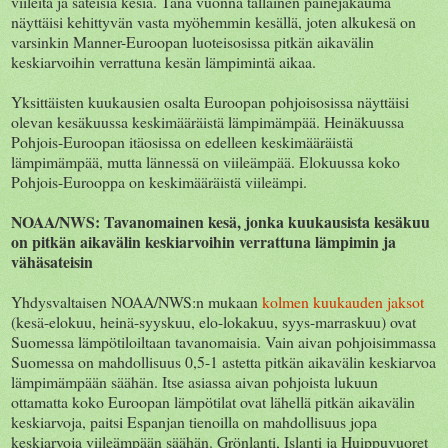
viileitä ja sateisia kesiä. Tänä vuonna tällainen painejakauma
näyttäisi kehittyvän vasta myöhemmin kesällä, joten alkukesä on
varsinkin Manner-Euroopan luoteisosissa pitkän aikavälin
keskiarvoihin verrattuna kesän lämpimintä aikaa.
Yksittäisten kuukausien osalta Euroopan pohjoisosissa näyttäisi
olevan kesäkuussa keskimääräistä lämpimämpää. Heinäkuussa
Pohjois-Euroopan itäosissa on edelleen keskimääräistä
lämpimämpää, mutta lännessä on viileämpää. Elokuussa koko
Pohjois-Eurooppa on keskimääräistä viileämpi.
NOAA/NWS: Tavanomainen kesä, jonka kuukausista kesäkuu
on pitkän aikavälin keskiarvoihin verrattuna lämpimin ja
vähäsateisin
Yhdysvaltaisen NOAA/NWS:n mukaan
kolmen kuukauden jaksot
(kesä-elokuu, heinä-syyskuu, elo-lokakuu, syys-marraskuu) ovat
Suomessa lämpötiloiltaan tavanomaisia. Vain aivan pohjoisimmassa
Suomessa on mahdollisuus 0,5-1 astetta pitkän aikavälin keskiarvoa
lämpimämpään säähän. Itse asiassa aivan pohjoista lukuun
ottamatta koko Euroopan lämpötilat ovat lähellä pitkän aikavälin
keskiarvoja, paitsi Espanjan tienoilla on mahdollisuus jopa
keskiarvoja viileämpään säähän. Grönlanti, Islanti ja Huippuvuoret