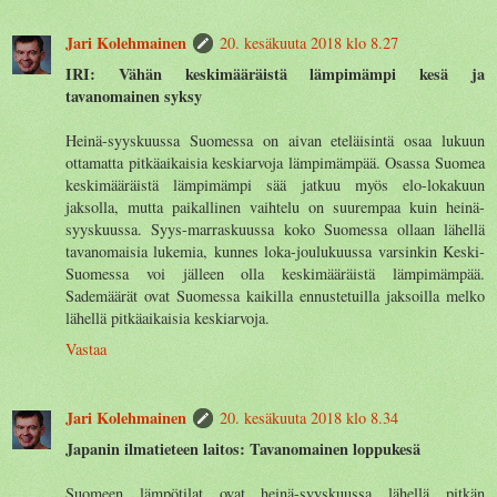
Jari Kolehmainen
20. kesäkuuta 2018 klo 8.27
IRI: Vähän keskimääräistä lämpimämpi kesä ja
tavanomainen syksy
Heinä-syyskuussa Suomessa on aivan eteläisintä osaa lukuun
ottamatta pitkäaikaisia keskiarvoja lämpimämpää. Osassa Suomea
keskimääräistä lämpimämpi sää jatkuu myös elo-lokakuun
jaksolla, mutta paikallinen vaihtelu on suurempaa kuin heinä-
syyskuussa. Syys-marraskuussa koko Suomessa ollaan lähellä
tavanomaisia lukemia, kunnes loka-joulukuussa varsinkin Keski-
Suomessa voi jälleen olla keskimääräistä lämpimämpää.
Sademäärät ovat Suomessa kaikilla ennustetuilla jaksoilla melko
lähellä pitkäaikaisia keskiarvoja.
Vastaa
Jari Kolehmainen
20. kesäkuuta 2018 klo 8.34
Japanin ilmatieteen laitos: Tavanomainen loppukesä
Suomeen lämpötilat ovat heinä-syyskuussa lähellä pitkän