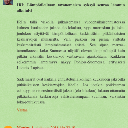
IRI: Lämpötiloiltaan tavanomaista syksyä seuraa lämmin
alkutalvi
IRI:n tällä viikolla julkaisemassa vuodenaikaisennusteessa
kolmen kuukauden jaksot elo-lokakuu, syys-marraskuu ja loka-
joulukuu näyttävät lämpötiloiltaan keskimäärin pitkäaikaisten
keskiarvojen mukaisilta. Vain paikoin on pieniä viitteitä
keskimääräistä lämpimämmästä säästä. Sen sijaan marras-
tammikuussa koko Suomessa näyttää olevan lämpimämpää kuin
pitkän aikavälin keskiarvot vastaavana ajankohtana. Kaikkein
selkeimmin lämpimyys näkyy Pohjois-Suomessa, erityisesti
Luoteis-Lapissa.
Sademäärät ovat kaikilla ennustetuilla kolmen kuukauden jaksoilla
pitkäaikaisten keskiarvojden lähellä. Jos jotakin poikkeamaa
esiintyy, se on ensimmäistä jaksoa (elo-lokakuu) lukuun ottamatta
pitkäaikaisia keskiarvoja vähäsateisempaan suuntaan, varsinkin
loka-joulukuussa.
Vastaa
Marius
1. elokuuta 2018 klo 23.19