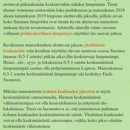
erottuvat pitkäaikaisiin keskiarvoihin nähden lämpiminä. Tämä
tilanne voimistuu entisestään loka-joulukuussa ja marraskuun 2018
alusta tammikuun 2019 loppuun ulottuvalla jaksolla, jolloin aivan
koko Suomen lämpötilat ovat tämän hyvin alustavan ennusteen
mukaan täysin tavanomaisia. Arktisella alueella viime vuosina
vallinnut
poikkeuksellinen lämpimyys
näyttäisi siis saavan jatkoa.
Kesäkuusta marraskuuhun ulottuvan jakson
yksittäisistä
kuukausista
vain kesäkuu näyttäisi olevan suuressa osassa Suomea
hieman (0,5-1 astetta) pitkän aikavälin keskiarvoja lämpimämpi.
Heinä-, elo-, syys- ja lokakuussa 0,5-1 astetta keskimääräistä
lämpimämpää saattaa olla pohjoisimmassa Lapissa. Marraskuussa
0,5-1 astetta keskimääräistä lämpimämpi sää keskittyy Etelä-
Suomeen.
Mikään ennustetuista
kolmen kuukauden jaksoista
ei näytä
keskimääräistä sateisemmalta. Hieman keskimääräistä
vähäsateisempaa voi olla kesä-elokuussa ja erityisesti elo-
lokakuussa. Tässä on huomattava se, että ennusteessa puhutaan
kolmen kuukauden keskimääräisestä säästä. Yksittäiset kuukaudet
voivat olla keskimääräistä sateisempia, vaikka koko jakso olisikin
keskimäärin vähäsateinen.