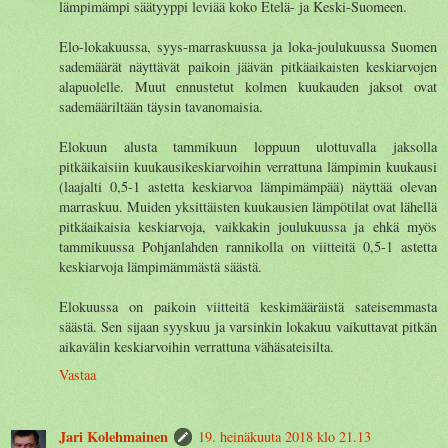
lämpimämpi säätyyppi leviää koko Etelä- ja Keski-Suomeen.
Elo-lokakuussa, syys-marraskuussa ja loka-joulukuussa Suomen
sademäärät näyttävät paikoin jäävän pitkäaikaisten keskiarvojen
alapuolelle. Muut ennustetut kolmen kuukauden jaksot ovat
sademääriltään täysin tavanomaisia.
Elokuun alusta tammikuun loppuun ulottuvalla jaksolla
pitkäikaisiin kuukausikeskiarvoihin verrattuna lämpimin kuukausi
(laajalti 0,5-1 astetta keskiarvoa lämpimämpää) näyttää olevan
marraskuu. Muiden yksittäisten kuukausien lämpötilat ovat lähellä
pitkäaikaisia keskiarvoja, vaikkakin joulukuussa ja ehkä myös
tammikuussa Pohjanlahden rannikolla on viitteitä 0,5-1 astetta
keskiarvoja lämpimämmästä säästä.
Elokuussa on paikoin viitteitä keskimääräistä sateisemmasta
säästä. Sen sijaan syyskuu ja varsinkin lokakuu vaikuttavat pitkän
aikavälin keskiarvoihin verrattuna vähäsateisilta.
Vastaa
Jari Kolehmainen
19. heinäkuuta 2018 klo 21.13