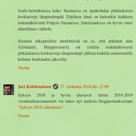
Joulu-helmikuussa koko Suomessa on ajankohdan pitkäaikaisia
keskiarvoja lämpimämpää. Edelleen tämä on kuitenkin kaikkein
todennäköisintä Pohjois-Suomessa. Sateisuudessa on hyvin suuri
alueellinen vaihtelu.
Suomen ulkopuolelta merkittävää on se, että arktinen alue
(Grönlanti, Huippuvuoret) on erittäin todennäköisesti
pitkäaikaisia keskiarvoja lämpimämpi jälleen kaikilla ennustetuilla
kolmen kuukauden jaksoilla.
Vastaa
Jari Kolehmainen
27. elokuuta 2018 klo 12.09
Syksyn 2018 ja hyvin alustavat talven 2018-2019
vuodenaikaisennusteet voi lukea nyt uudesta blogipostauksestani
”Syksyn 2018 sääennuste”
.
Vastaa