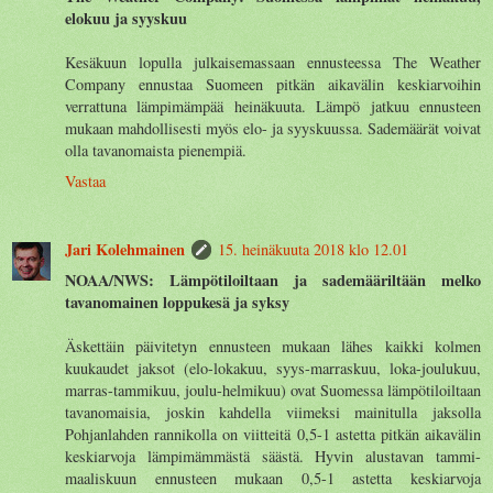
elokuu ja syyskuu
Kesäkuun lopulla julkaisemassaan ennusteessa The Weather
Company ennustaa Suomeen pitkän aikavälin keskiarvoihin
verrattuna lämpimämpää heinäkuuta. Lämpö jatkuu ennusteen
mukaan mahdollisesti myös elo- ja syyskuussa. Sademäärät voivat
olla tavanomaista pienempiä.
Vastaa
Jari Kolehmainen
15. heinäkuuta 2018 klo 12.01
NOAA/NWS: Lämpötiloiltaan ja sademääriltään melko
tavanomainen loppukesä ja syksy
Äskettäin päivitetyn ennusteen mukaan lähes kaikki kolmen
kuukaudet jaksot (elo-lokakuu, syys-marraskuu, loka-joulukuu,
marras-tammikuu, joulu-helmikuu) ovat Suomessa lämpötiloiltaan
tavanomaisia, joskin kahdella viimeksi mainitulla jaksolla
Pohjanlahden rannikolla on viitteitä 0,5-1 astetta pitkän aikavälin
keskiarvoja lämpimämmästä säästä. Hyvin alustavan tammi-
maaliskuun ennusteen mukaan 0,5-1 astetta keskiarvoja