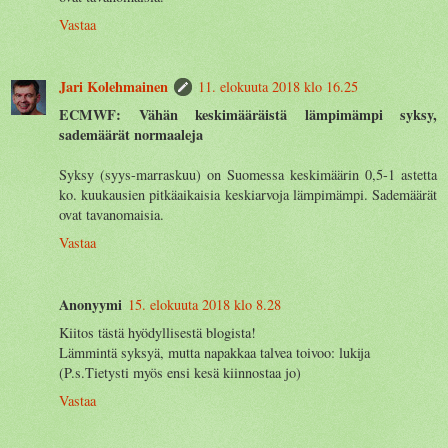
Vastaa
Jari Kolehmainen
11. elokuuta 2018 klo 16.25
ECMWF: Vähän keskimääräistä lämpimämpi syksy,
sademäärät normaaleja
Syksy (syys-marraskuu) on Suomessa keskimäärin 0,5-1 astetta
ko. kuukausien pitkäaikaisia keskiarvoja lämpimämpi. Sademäärät
ovat tavanomaisia.
Vastaa
Anonyymi
15. elokuuta 2018 klo 8.28
Kiitos tästä hyödyllisestä blogista!
Lämmintä syksyä, mutta napakkaa talvea toivoo: lukija
(P.s.Tietysti myös ensi kesä kiinnostaa jo)
Vastaa