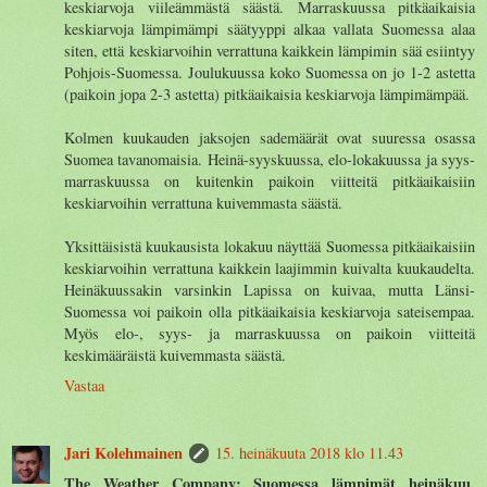
keskiarvoja viileämmästä säästä. Marraskuussa pitkäaikaisia
keskiarvoja lämpimämpi säätyyppi alkaa vallata Suomessa alaa
siten, että keskiarvoihin verrattuna kaikkein lämpimin sää esiintyy
Pohjois-Suomessa. Joulukuussa koko Suomessa on jo 1-2 astetta
(paikoin jopa 2-3 astetta) pitkäaikaisia keskiarvoja lämpimämpää.
Kolmen kuukauden jaksojen sademäärät ovat suuressa osassa
Suomea tavanomaisia. Heinä-syyskuussa, elo-lokakuussa ja syys-
marraskuussa on kuitenkin paikoin viitteitä pitkäaikaisiin
keskiarvoihin verrattuna kuivemmasta säästä.
Yksittäisistä kuukausista lokakuu näyttää Suomessa pitkäaikaisiin
keskiarvoihin verrattuna kaikkein laajimmin kuivalta kuukaudelta.
Heinäkuussakin varsinkin Lapissa on kuivaa, mutta Länsi-
Suomessa voi paikoin olla pitkäaikaisia keskiarvoja sateisempaa.
Myös elo-, syys- ja marraskuussa on paikoin viitteitä
keskimääräistä kuivemmasta säästä.
Vastaa
Jari Kolehmainen
15. heinäkuuta 2018 klo 11.43
The Weather Company: Suomessa lämpimät heinäkuu,