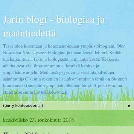
Jarin blogi - biologiaa ja
maantiedettä
Tervetuloa lukemaan ja kommentoimaan ympäristöblogiani. Olen
Kouvolan Yhteislyseon biologian ja maantieteen lehtori. Kerään
mielenkiintoisia faktoja biologiasta ja maantieteestä. Keskeisiä
aiheita ovat sää, ilmastonmuutos, kestävä kehitys ja
ympäristönsuojelu. Medianäkyvyyden ja viestintäpalvelujen
asiantuntija Cisionin tekemän listauksen mukaan tämä on Suomen
kuudenneksi suosituin ympäristöaiheinen blogi. S-posti muotoa
etunimi.sukunimi(at)edukouvola.fi
▼
keskiviikko 23. toukokuuta 2018