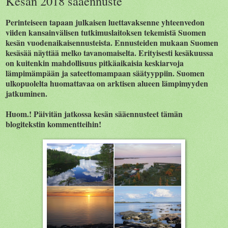
Kesän 2018 sääennuste
Perinteiseen tapaan julkaisen luettavaksenne yhteenvedon
viiden kansainvälisen tutkimuslaitoksen tekemistä Suomen
kesän vuodenaikaisennusteista. Ennusteiden mukaan Suomen
kesäsää näyttää melko tavanomaiselta. Erityisesti kesäkuussa
on kuitenkin mahdollisuus pitkäaikaisia keskiarvoja
lämpimämpään ja sateettomampaan säätyyppiin. Suomen
ulkopuolelta huomattavaa on arktisen alueen lämpimyyden
jatkuminen.
Huom.! Päivitän jatkossa kesän sääennusteet tämän
blogitekstin kommentteihin!