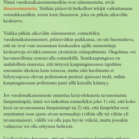
Nämä vuodenaikaisennusteetkin ovat sääennusteita, eivät
ilmastoennusteita
. Säähän pääsevät hetkelliset tekijät vaikuttamaan
voimakkaastikin, toisin kuin ilmastoon, joka on pitkän aikavälin
keskiarvo.
Vaikka pitkän aikavälin sääennusteet, esimerkiksi
vuodenaikaisennusteet, pitäisivätkin paikkansa, on siis huomattava,
että ne ovat vain useamman kuukauden ajalle ennustettuja
keskiarvoja eivätkä ennusta yksittäisiä säätapahtumia. Ongelmaa voi
havainnollistaa seuraavalla esimerkillä. Suurkaupungissa on
mahdollista ennustaa, että tietyssä kaupunginosassa tapahtuu
enemmän rikoksia kuin toisessa, mutta siitä huolimatta et
hälytysajossa olevan poliisiauton perässä ajaessasi tiedä, mihin
kaupunginosaan poliisiauto juuri sillä kerralla kääntyy.
Jos vuodenaikaisennuste ennustaa kesä-elokuusta tavanomaista
lämpimämpää, tämä voi tarkoittaa esimerkiksi joko 1) sitä, että koko
kesä on tavanomaista lämpimämpi tai 2) sitä, että lämpötilat ovat
suurimmat osan ajasta aivan normaaleja (vähän alle tai vähän yli
tavanomaisen), välillä voi olla jopa hyvin viileää, mutta jossakin
vaiheessa voi olla erityisen helteistä.
Lisäksi täytyy huomata, että eri sääennusteissa käytetään erilaisia