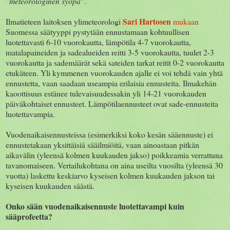
"meteorologinen syöpä"
.
Sari Hartosen
Ilmatieteen laitoksen ylimeteorologi
mukaan
Suomessa säätyyppi pystytään ennustamaan kohtuullisen
luotettavasti 6-10 vuorokautta, lämpötila 4-7 vuorokautta,
matalapaineiden ja sadealueiden reitti 3-5 vuorokautta, tuulet 2-3
vuorokautta ja sademäärät sekä sateiden tarkat reitit 0-2 vuorokautta
etukäteen. Yli kymmenen vuorokauden ajalle ei voi tehdä vain yhtä
ennustetta, vaan saadaan useampia erilaisia ennusteita. Ilmakehän
kaoottisuus estänee tulevaisuudessakin yli 14-21 vuorokauden
päiväkohtaiset ennusteet. Lämpötilaennusteet ovat sade-ennusteita
luotettavampia.
Vuodenaikaisennusteissa (esimerkiksi koko kesän sääennuste) ei
ennustetakaan yksittäisiä sääilmiöitä, vaan ainoastaan pitkän
aikavälin (yleensä kolmen kuukauden jakso) poikkeamia verrattuna
tavanomaiseen. Vertailukohtana on aina useilta vuosilta (yleensä 30
vuotta) laskettu keskiarvo kyseisen kolmen kuukauden jakson tai
kyseisen kuukauden säästä.
Onko sään vuodenaikaisennuste luotettavampi kuin
sääprofeetta?