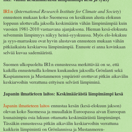
IRI:n
(
International Research Institute for Climate and Society
)
ennusteen mukaan koko Suomessa on kesäkuun alusta elokuun
loppuun ulottuvalla jaksolla keskimäärin vähän lämpimämpää kuin
vuosien 1981-2010 vastaavana ajanjaksona. Hieman kesä-elokuuta
selvemmin lämpimyys näkyy heinä-syyskuussa. Myös elo-lokakuu
ja syys-marraskuu ovat hyvin alustavan ennusteen mukaan vähän
pitkäaikaista keskiarvoa lämpimämpiä. Ennuste ei anna kovinkaan
selvää kuvaa sademääristä.
Suomen ulkopuolelta IRI:n ennusteessa merkittävää on se, että
kaikilla ennustetuilla kolmen kuukauden jaksoilla Grönlanti sekä
Kaspianmeren ja Mustanmeren ympäristö erottuvat pitkän aikavälin
keskiarvoihin verrattuna erityisen selvästi lämpiminä.
Japanin ilmatieteen laitos: Keskimääräistä lämpimämpi kesä
Japanin ilmatieteen laitos
ennustaa kesän (kesä-elokuun jakson)
olevan koko Suomessa ja muuallakin Euroopassa aivan Euroopan
lounaisimpia osia lukuun ottamatta keskimääräistä lämpimämpi.
Tässäkin ennusteessa pitkän aikavälin keskiarvoihin verrattuna
kaikkein lämpimintä on Grönlannissa ja Mustanmeren-