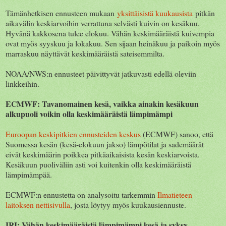
Tämänhetkisen ennusteen mukaan
yksittäisistä kuukausista
pitkän
aikavälin keskiarvoihin verrattuna selvästi kuivin on kesäkuu.
Hyvänä kakkosena tulee elokuu. Vähän keskimääräistä kuivempia
ovat myös syyskuu ja lokakuu. Sen sijaan heinäkuu ja paikoin myös
marraskuu näyttävät keskimääräistä sateisemmilta.
NOAA/NWS:n ennusteet päivittyvät jatkuvasti edellä oleviin
linkkeihin.
ECMWF: Tavanomainen kesä, vaikka ainakin kesäkuun
alkupuoli voikin olla keskimääräistä lämpimämpi
Euroopan keskipitkien ennusteiden keskus
(ECMWF) sanoo, että
Suomessa kesän (kesä-elokuun jakso) lämpötilat ja sademäärät
eivät keskimäärin poikkea pitkäaikaisista kesän keskiarvoista.
Kesäkuun puoliväliin asti voi kuitenkin olla keskimääräistä
lämpimämpää.
ECMWF:n ennustetta on analysoitu tarkemmin
Ilmatieteen
laitoksen nettisivulla
, josta löytyy myös kuukausiennuste.
IRI: Vähän keskimääräistä lämpimämpi kesä ja syksy