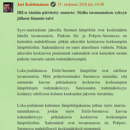
Jari Kolehmainen
15. elokuuta 2018 klo 19.09
IRI:n tänään päivitetty ennuste: Melko tavanomaisen syksyn
jälkeen lämmin talvi
Syys-marraskuun jaksolla Suomen lämpötilat ovat keskimäärin
lähellä tavanomaista. Paikoin Itä- ja Pohjois-Suomessa on
kuitenkin mahdollisuus pitkän aikavälin keskiarvoa korkeampiin
lämpötiloihin. Sademäärissä on suuri alueellinen vaihtelu. Pitkän
aikavälin keskiarvoa pienemmät sademäärät ovat kuitenkin monin
paikoin runsaita sateita todennäköisempiä.
Loka-joulukuussa Etelä-Suomen lämpötilat ovat edelleen
tavanomaisia. Mitä pohjoisemmaksi Suomessa mennään, sitä
enemmän kasvaa pitkäaikaista keskiarvoa korkeampien
lämpötilojen todennäköisyys. Sateisuuden todennäköisyys
lisääntyy edelliseen kolmen kuukauden jaksoon verrattuna.
Loka-joulukuun kaltainen lämpötilajakauma jatkuu myös marras-
tammikuussa, joskin myös Etelä-Suomessa kasvaa
todennäköisyys pitkäaikaista keskiarvoa korkeampiin
lämpötiloihin. Sademäärät ovat tavanomaisia tai Pohjois-
Suomessa mahdollisesti keskimääräistä pienempiä.