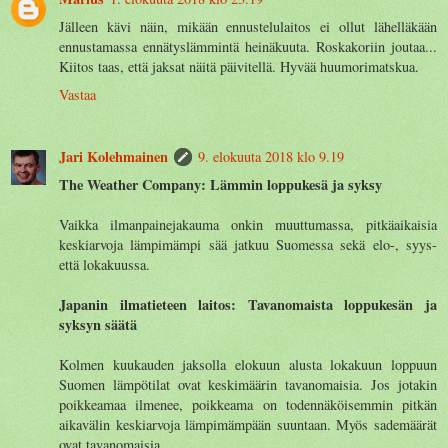
Jälleen kävi näin, mikään ennustelulaitos ei ollut lähelläkään
ennustamassa ennätyslämmintä heinäkuuta. Roskakoriin joutaa...
Kiitos taas, että jaksat näitä päivitellä. Hyvää huumorimatskua.
Vastaa
Jari Kolehmainen
9. elokuuta 2018 klo 9.19
The Weather Company: Lämmin loppukesä ja syksy
Vaikka ilmanpainejakauma onkin muuttumassa, pitkäaikaisia
keskiarvoja lämpimämpi sää jatkuu Suomessa sekä elo-, syys-
että lokakuussa.
Japanin ilmatieteen laitos: Tavanomaista loppukesän ja
syksyn säätä
Kolmen kuukauden jaksolla elokuun alusta lokakuun loppuun
Suomen lämpötilat ovat keskimäärin tavanomaisia. Jos jotakin
poikkeamaa ilmenee, poikkeama on todennäköisemmin pitkän
aikavälin keskiarvoja lämpimämpään suuntaan. Myös sademäärät
ovat tavanomaisia.