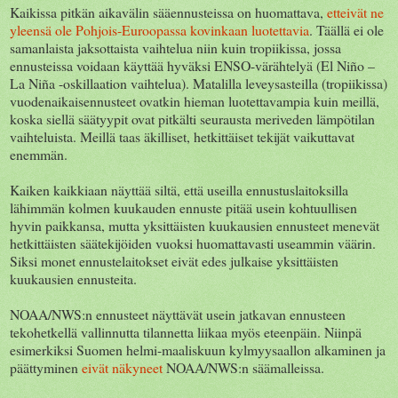
Kaikissa pitkän aikavälin sääennusteissa on huomattava,
etteivät ne
yleensä ole Pohjois-Euroopassa kovinkaan luotettavia
. Täällä ei ole
samanlaista jaksottaista vaihtelua niin kuin tropiikissa, jossa
ennusteissa voidaan käyttää hyväksi ENSO-värähtelyä (El Niño –
La Niña -oskillaation vaihtelua). Matalilla leveysasteilla (tropiikissa)
vuodenaikaisennusteet ovatkin hieman luotettavampia kuin meillä,
koska siellä säätyypit ovat pitkälti seurausta meriveden lämpötilan
vaihteluista. Meillä taas äkilliset, hetkittäiset tekijät vaikuttavat
enemmän.
Kaiken kaikkiaan näyttää siltä, että useilla ennustuslaitoksilla
lähimmän kolmen kuukauden ennuste pitää usein kohtuullisen
hyvin paikkansa, mutta yksittäisten kuukausien ennusteet menevät
hetkittäisten säätekijöiden vuoksi huomattavasti useammin väärin.
Siksi monet ennustelaitokset eivät edes julkaise yksittäisten
kuukausien ennusteita.
NOAA/NWS:n ennusteet näyttävät usein jatkavan ennusteen
tekohetkellä vallinnutta tilannetta liikaa myös eteenpäin. Niinpä
esimerkiksi Suomen helmi-maaliskuun kylmyysaallon alkaminen ja
päättyminen
eivät näkyneet
NOAA/NWS:n säämalleissa.