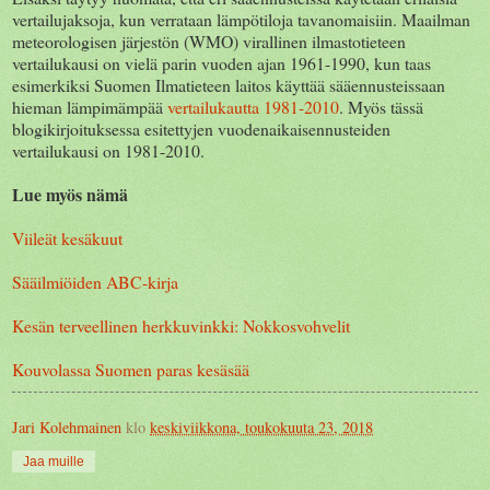
vertailujaksoja, kun verrataan lämpötiloja tavanomaisiin. Maailman
meteorologisen järjestön (WMO) virallinen ilmastotieteen
vertailukausi on vielä parin vuoden ajan 1961-1990, kun taas
esimerkiksi Suomen Ilmatieteen laitos käyttää sääennusteissaan
hieman lämpimämpää
vertailukautta 1981-2010
. Myös tässä
blogikirjoituksessa esitettyjen vuodenaikaisennusteiden
vertailukausi on 1981-2010.
Lue myös nämä
Viileät kesäkuut
Sääilmiöiden ABC-kirja
Kesän terveellinen herkkuvinkki: Nokkosvohvelit
Kouvolassa Suomen paras kesäsää
Jari Kolehmainen
klo
keskiviikkona, toukokuuta 23, 2018
Jaa muille