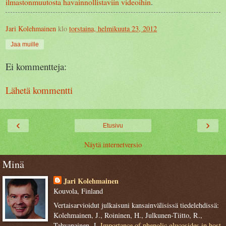
ilmastonmuutosta havainnollistaviin videoihin
.
Jari Kolehmainen
klo
torstaina, helmikuuta 23, 2012
Jaa muille
Ei kommentteja:
Lähetä kommentti
‹
›
Etusivu
Näytä internetversio
Minä
Jari Kolehmainen
Kouvola, Finland
Vertaisarvioidut julkaisuni kansainvälisissä tiedelehdissä:
Kolehmainen, J., Roininen, H., Julkunen-Tiitto, R.,
Tahvanainen, J.
Importance of phenolic glucosides in host