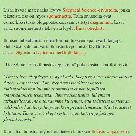
Lisää hyvää materiaalia löytyy
Skeptical Science -sivustolta
, jonka
teksteistä osa on myös
suomennettu
. Tältä sivustolta ovat
esimerkiksi tässä blogipostauksessani esitetyt
diagrammit
. Lisää
asiaa suomennetuista teksteistä löydät
Ilmastotiedosta
.
Ihmisen aiheuttamaan ilmastonmuutokseen epäilevästi tai jopa
kieltävästi suhtautuvasta ilmastoskeptismistä löydät lisää
asiaa
Diigosta
ja
Delicious-herkkulinkeistä
.
"Tieteellinen opas ilmastoskeptismiin" pukee asian sanoiksi hyvin:
"Tieteellinen skeptisyys on hyvä asia. Skeptisyys itse asiassa kuuluu
tieteen luonteeseen. Aito skeptisyys merkitsee kaiken
todistusaineiston huomioonottamista ennen lopullisen
johtopäätöksen tekemistä. ‘Ilmastoskeptismiä’ lähemmin
tarkastellessamme huomaamme kuitenkin, että todisteita käytetään
valikoiden halutun johtopäätöksen perustelemiseksi. Muut todisteet
hylätään. Tämä ei ole skeptisyyttä, vaan tieteen ja faktojen
ylenkatsomista."
Kannattaa tutustua myös Ilmatieteen laitoksen
Ilmasto-oppaaseen
ja