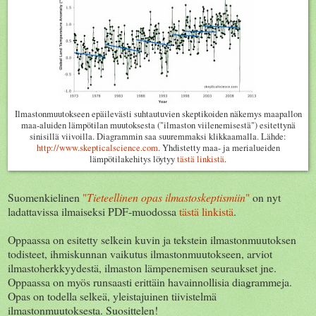
Ilmastonmuutokseen epäilevästi suhtautuvien skeptikoiden näkemys maapallon
maa-aluiden lämpötilan muutoksesta ("ilmaston viilenemisestä") esitettynä
sinisillä viivoilla. Diagrammin saa suuremmaksi klikkaamalla. Lähde:
http://www.skepticalscience.com
. Yhdistetty maa- ja merialueiden
lämpötilakehitys löytyy
tästä linkistä
.
Suomenkielinen
"
Tieteellinen opas ilmastoskeptismiin
"
on nyt
ladattavissa ilmaiseksi PDF-muodossa
tästä linkistä
.
Oppaassa on esitetty selkein kuvin ja tekstein ilmastonmuutoksen
todisteet, ihmiskunnan vaikutus ilmastonmuutokseen, arviot
ilmastoherkkyydestä, ilmaston lämpenemisen seuraukset jne.
Oppaassa on myös runsaasti erittäin havainnollisia diagrammeja.
Opas on todella selkeä, yleistajuinen tiivistelmä
ilmastonmuutoksesta. Suosittelen!