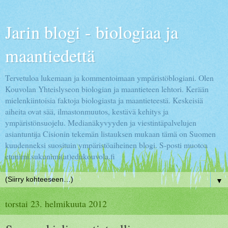
Jarin blogi - biologiaa ja
maantiedettä
Tervetuloa lukemaan ja kommentoimaan ympäristöblogiani. Olen
Kouvolan Yhteislyseon biologian ja maantieteen lehtori. Kerään
mielenkiintoisia faktoja biologiasta ja maantieteestä. Keskeisiä
aiheita ovat sää, ilmastonmuutos, kestävä kehitys ja
ympäristönsuojelu. Medianäkyvyyden ja viestintäpalvelujen
asiantuntija Cisionin tekemän listauksen mukaan tämä on Suomen
kuudenneksi suosituin ympäristöaiheinen blogi. S-posti muotoa
etunimi.sukunimi(at)edukouvola.fi
▼
torstai 23. helmikuuta 2012