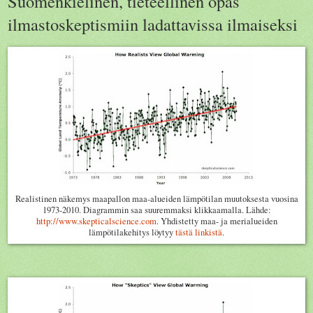
Suomenkielinen, tieteellinen opas
ilmastoskeptismiin ladattavissa ilmaiseksi
Realistinen näkemys maapallon maa-alueiden lämpötilan muutoksesta vuosina
1973-2010. Diagrammin saa suuremmaksi klikkaamalla. Lähde:
http://www.skepticalscience.com
. Yhdistetty maa- ja merialueiden
lämpötilakehitys löytyy
tästä linkistä
.